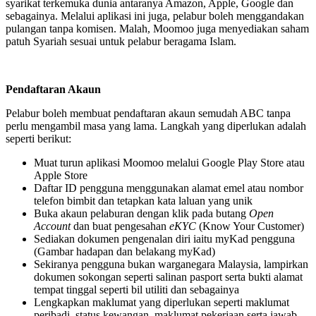
syarikat terkemuka dunia antaranya Amazon, Apple, Google dan
sebagainya. Melalui aplikasi ini juga, pelabur boleh menggandakan
pulangan tanpa komisen. Malah, Moomoo juga menyediakan saham
patuh Syariah sesuai untuk pelabur beragama Islam.
Pendaftaran Akaun
Pelabur boleh membuat pendaftaran akaun semudah ABC tanpa
perlu mengambil masa yang lama. Langkah yang diperlukan adalah
seperti berikut:
Muat turun aplikasi Moomoo melalui Google Play Store atau
Apple Store
Daftar ID pengguna menggunakan alamat emel atau nombor
telefon bimbit dan tetapkan kata laluan yang unik
Buka akaun pelaburan dengan klik pada butang
Open
Account
dan buat pengesahan
eKYC
(Know Your Customer)
Sediakan dokumen pengenalan diri iaitu myKad pengguna
(Gambar hadapan dan belakang myKad)
Sekiranya pengguna bukan warganegara Malaysia, lampirkan
dokumen sokongan seperti salinan pasport serta bukti alamat
tempat tinggal seperti bil utiliti dan sebagainya
Lengkapkan maklumat yang diperlukan seperti maklumat
peribadi, status kewangan, maklumat pekerjaan serta jawab